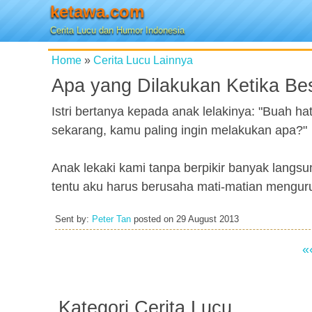
ketawa.com
Cerita Lucu dan Humor Indonesia
Home
»
Cerita Lucu Lainnya
Apa yang Dilakukan Ketika Be
Istri bertanya kepada anak lelakinya: "Buah h
sekarang, kamu paling ingin melakukan apa?"
Anak lekaki kami tanpa berpikir banyak lang
tentu aku harus berusaha mati-matian mengur
Sent by:
Peter Tan
posted on
29 August 2013
«
Kategori Cerita Lucu