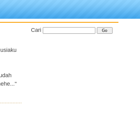
Cari
 usiaku
Sudah
ehe..."