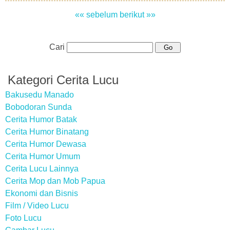
«« sebelum
berikut »»
Cari
Kategori Cerita Lucu
Bakusedu Manado
Bobodoran Sunda
Cerita Humor Batak
Cerita Humor Binatang
Cerita Humor Dewasa
Cerita Humor Umum
Cerita Lucu Lainnya
Cerita Mop dan Mob Papua
Ekonomi dan Bisnis
Film / Video Lucu
Foto Lucu