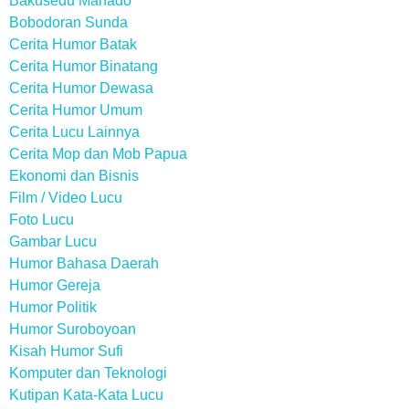
Bakusedu Manado
Bobodoran Sunda
Cerita Humor Batak
Cerita Humor Binatang
Cerita Humor Dewasa
Cerita Humor Umum
Cerita Lucu Lainnya
Cerita Mop dan Mob Papua
Ekonomi dan Bisnis
Film / Video Lucu
Foto Lucu
Gambar Lucu
Humor Bahasa Daerah
Humor Gereja
Humor Politik
Humor Suroboyoan
Kisah Humor Sufi
Komputer dan Teknologi
Kutipan Kata-Kata Lucu