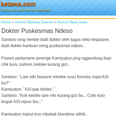
ketawa.com
Cerita Lucu dan Humor Indonesia
Home
»
Humor Bahasa Daerah
»
Humor Basa Jawa
Dokter Puskesmas Ndeso
Santoso sing nembe dadi dokter oleh tugas seko kepalane,
dadi dokter bantuan neng puskesmas ndeso..
Pasien pertamane jenenge Kamiyatun,sing nggendong bayi
cilik kuru, kaliren, ketoke kurang gizi..
Santoso: "Lare niki biasane mimike susu formula nopo ASI
bu?"
Kamiyatun: "ASI pak dokter.."
Santoso: "Kok ketoke lare niki kurang gizi bu... Cobi kulo
tingali ASI-nipun Ibu..."
Kamiyatun manut trus mbukak klambine sithik..