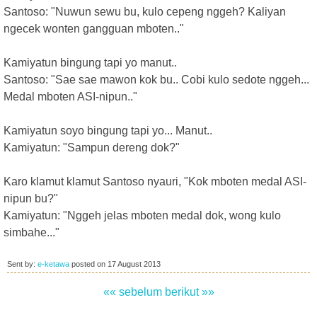
Santoso: "Nuwun sewu bu, kulo cepeng nggeh? Kaliyan
ngecek wonten gangguan mboten.."
Kamiyatun bingung tapi yo manut..
Santoso: "Sae sae mawon kok bu.. Cobi kulo sedote nggeh...
Medal mboten ASI-nipun.."
Kamiyatun soyo bingung tapi yo... Manut..
Kamiyatun: "Sampun dereng dok?"
Karo klamut klamut Santoso nyauri, "Kok mboten medal ASI-
nipun bu?"
Kamiyatun: "Nggeh jelas mboten medal dok, wong kulo
simbahe..."
Sent by:
e-ketawa
posted on
17 August 2013
«« sebelum
berikut »»