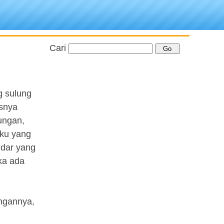
Cari
g sulung
isnya
ungan,
kku yang
ndar yang
ka ada
ngannya,