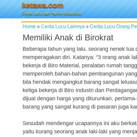
ketawa.com
Cerita Lucu dan Humor Indonesia
Home
»
Cerita Lucu Lainnya
»
Cerita Lucu Orang P
Memiliki Anak di Birokrat
Beberapa tahun yang lalu, seorang nenek tua 
memperagakan diri. Katanya: "3 orang anak l
bekerja di Biro Material, peralatan rumah tang
memperoleh bahan-bahan pembangunan yang ia
bila hendak mengangkut barang sangat leluas
ketiga bekerja di Biro Industri dan Perdagang
dijual dengan harga yang diturunkan, pertama
barang yang sangat kurang di pasaran juga kam
Sesudah mendengar ucapannya ini aku berkata
yaitu kurang seorang anak laki-laki yang menj