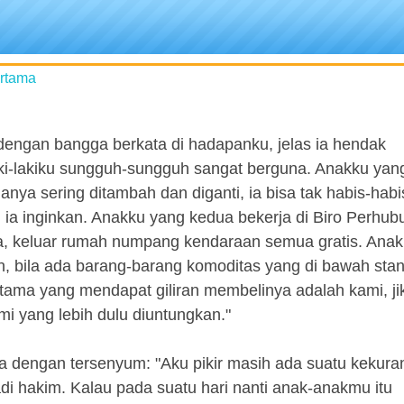
ertama
dengan bangga berkata di hadapanku, jelas ia hendak
aki-lakiku sungguh-sungguh sangat berguna. Anakku yan
ganya sering ditambah dan diganti, ia bisa tak habis-hab
 inginkan. Anakku yang kedua bekerja di Biro Perhub
a, keluar rumah numpang kendaraan semua gratis. Ana
an, bila ada barang-barang komoditas yang di bawah sta
-tama yang mendapat giliran membelinya adalah kami, ji
i yang lebih dulu diuntungkan."
 dengan tersenyum: "Aku pikir masih ada suatu kekura
adi hakim. Kalau pada suatu hari nanti anak-anakmu itu