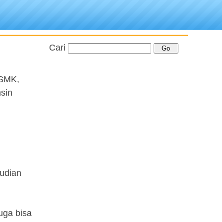
Cari
 SMK,
sin
mudian
uga bisa