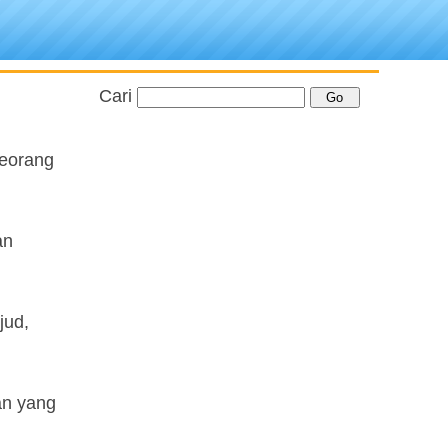
Cari
seorang
an
jud,
an yang