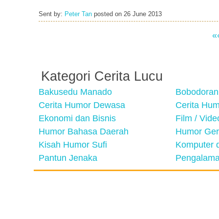
Sent by:
Peter Tan
posted on
26 June 2013
«
Kategori Cerita Lucu
Bakusedu Manado
Bobodoran
Cerita Humor Dewasa
Cerita Hu
Ekonomi dan Bisnis
Film / Vid
Humor Bahasa Daerah
Humor Ger
Kisah Humor Sufi
Komputer d
Pantun Jenaka
Pengalama