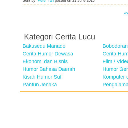
Sent by:
Peter Tan
posted on
21 June 2013
«
Kategori Cerita Lucu
Bakusedu Manado
Bobodoran
Cerita Humor Dewasa
Cerita Hu
Ekonomi dan Bisnis
Film / Vid
Humor Bahasa Daerah
Humor Ger
Kisah Humor Sufi
Komputer d
Pantun Jenaka
Pengalama