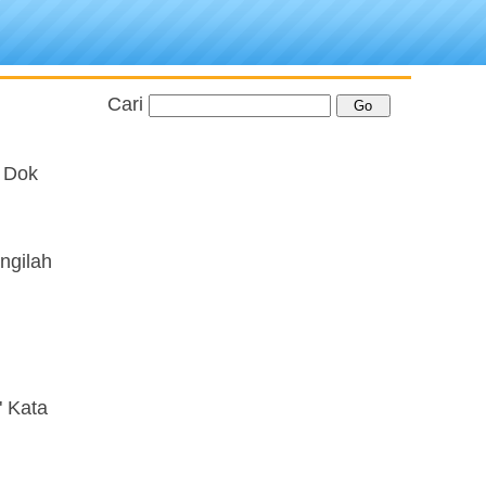
Cari
k Dok
ngilah
 Kata