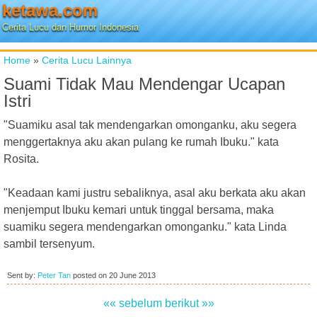
ketawa.com
Cerita Lucu dan Humor Indonesia
Home
»
Cerita Lucu Lainnya
Suami Tidak Mau Mendengar Ucapan
Istri
"Suamiku asal tak mendengarkan omonganku, aku segera
menggertaknya aku akan pulang ke rumah Ibuku." kata
Rosita.
"Keadaan kami justru sebaliknya, asal aku berkata aku akan
menjemput Ibuku kemari untuk tinggal bersama, maka
suamiku segera mendengarkan omonganku." kata Linda
sambil tersenyum.
Sent by:
Peter Tan
posted on
20 June 2013
«« sebelum
berikut »»