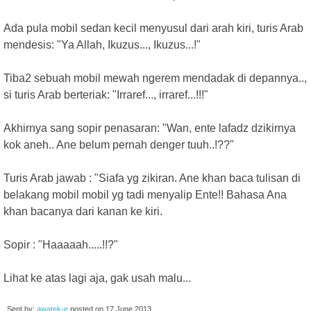
Ada pula mobil sedan kecil menyusul dari arah kiri, turis Arab
mendesis: "Ya Allah, Ikuzus..., Ikuzus...!"
Tiba2 sebuah mobil mewah ngerem mendadak di depannya..,
si turis Arab berteriak: "Irraref..., irraref...!!!"
Akhirnya sang sopir penasaran: "Wan, ente lafadz dzikirnya
kok aneh.. Ane belum pernah denger tuuh..!??"
Turis Arab jawab : "Siafa yg zikiran. Ane khan baca tulisan di
belakang mobil mobil yg tadi menyalip Ente!! Bahasa Ana
khan bacanya dari kanan ke kiri.
Sopir : "Haaaaah.....!!?"
Lihat ke atas lagi aja, gak usah malu...
Sent by:
awatek-e
posted on
17 June 2013