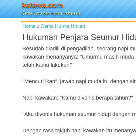
ketawa.com
Cerita Lucu dan Humor Indonesia
Home
»
Cerita Humor Umum
Hukuman Penjara Seumur Hidu
Sesudah diadili di pengadilan, seorang napi m
kawakan menanyanya: "Umurmu masih muda be
telah kamu lakukan?"
"Mencuri ikan", jawab napi muda itu dengan si
Napi kawakan: "Kamu divonis berapa tahun?"
"Aku divonis hukuman seumur hidup dengan m
Dengan rasa takjub napi kawakan itu menanya l