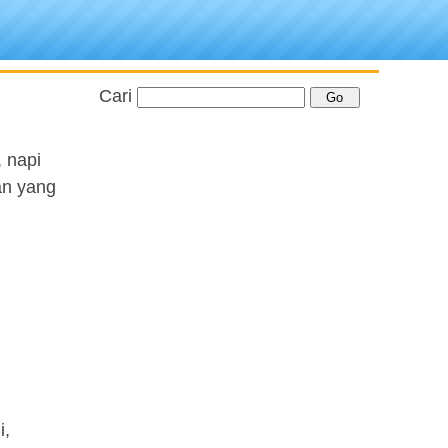
Cari
 napi
an yang
i,