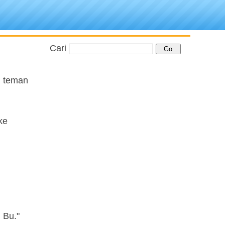
Cari
n teman
ke
 Bu."