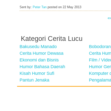
Sent by:
Peter Tan
posted on
22 May 2013
«
Kategori Cerita Lucu
Bakusedu Manado
Bobodoran
Cerita Humor Dewasa
Cerita Hu
Ekonomi dan Bisnis
Film / Vid
Humor Bahasa Daerah
Humor Ger
Kisah Humor Sufi
Komputer d
Pantun Jenaka
Pengalama