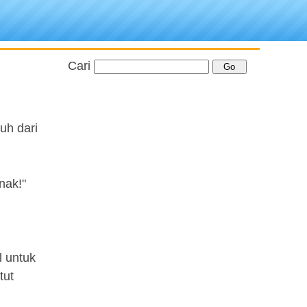
Cari
uh dari
nak!"
 untuk
tut