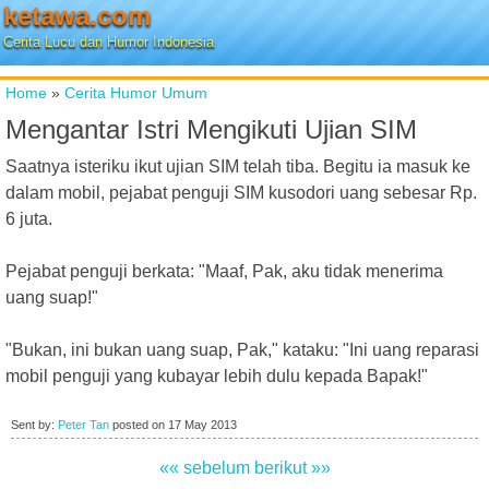
ketawa.com
Cerita Lucu dan Humor Indonesia
Home
»
Cerita Humor Umum
Mengantar Istri Mengikuti Ujian SIM
Saatnya isteriku ikut ujian SIM telah tiba. Begitu ia masuk ke
dalam mobil, pejabat penguji SIM kusodori uang sebesar Rp.
6 juta.
Pejabat penguji berkata: "Maaf, Pak, aku tidak menerima
uang suap!"
"Bukan, ini bukan uang suap, Pak," kataku: "Ini uang reparasi
mobil penguji yang kubayar lebih dulu kepada Bapak!"
Sent by:
Peter Tan
posted on
17 May 2013
«« sebelum
berikut »»