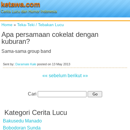
ketawa.com
Cerita Lucu dan Humor Indonesia
Home
»
Teka-Teki / Tebakan Lucu
Apa persamaan cokelat dengan
kuburan?
Sama-sama group band
Sent by:
Daramate Kale
posted on
13 May 2013
«« sebelum
berikut »»
Cari
Kategori Cerita Lucu
Bakusedu Manado
Bobodoran Sunda