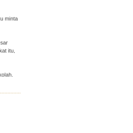
ku minta
esar
at itu,
kolah.