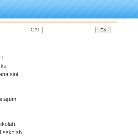
Cari
ir
uka
ana sini
tetapan
ekolah.
l sekolah