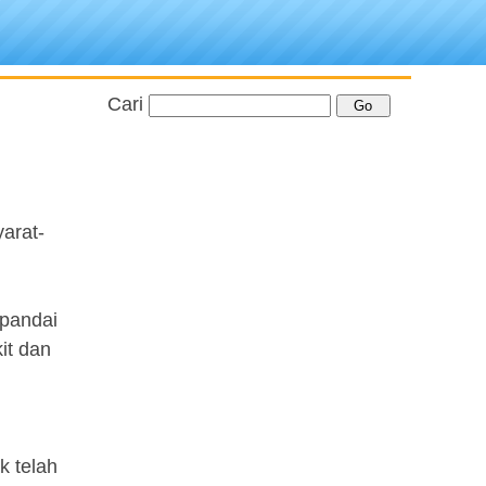
Cari
arat-
 pandai
it dan
k telah