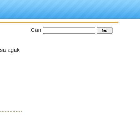
Cari
asa agak