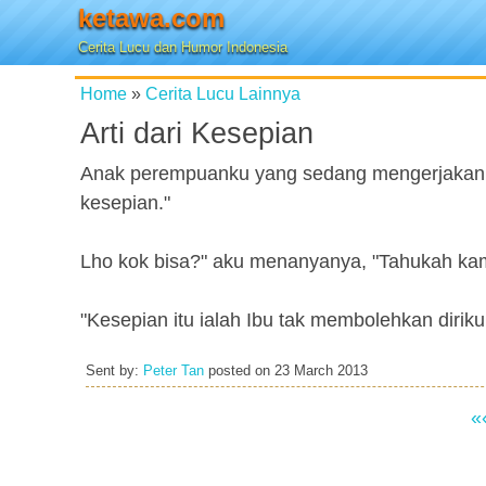
ketawa.com
Cerita Lucu dan Humor Indonesia
Home
»
Cerita Lucu Lainnya
Arti dari Kesepian
Anak perempuanku yang sedang mengerjakan P
kesepian."
Lho kok bisa?" aku menanyanya, "Tahukah kam
"Kesepian itu ialah Ibu tak membolehkan diriku
Sent by:
Peter Tan
posted on
23 March 2013
«