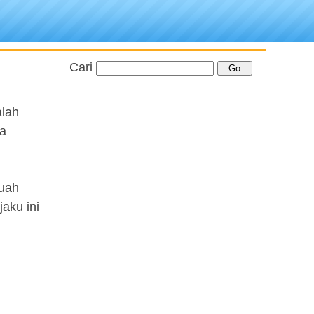
Cari
alah
ya
buah
aku ini