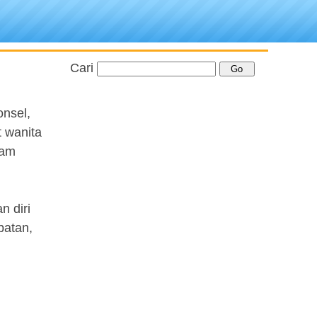
Cari
nsel,
t wanita
iam
n diri
batan,