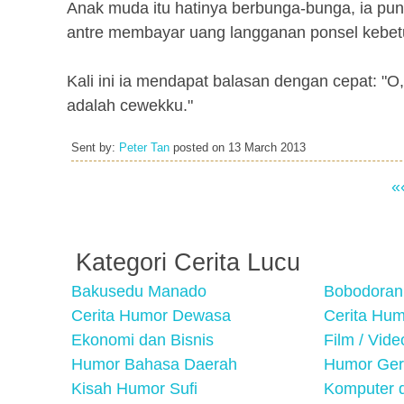
Anak muda itu hatinya berbunga-bunga, ia pun
antre membayar uang langganan ponsel kebetul
Kali ini ia mendapat balasan dengan cepat: "O
adalah cewekku."
Sent by:
Peter Tan
posted on
13 March 2013
«
Kategori Cerita Lucu
Bakusedu Manado
Bobodoran
Cerita Humor Dewasa
Cerita Hu
Ekonomi dan Bisnis
Film / Vid
Humor Bahasa Daerah
Humor Ger
Kisah Humor Sufi
Komputer d