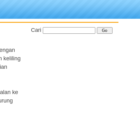
Cari
dengan
 keliling
ian
jalan ke
urung