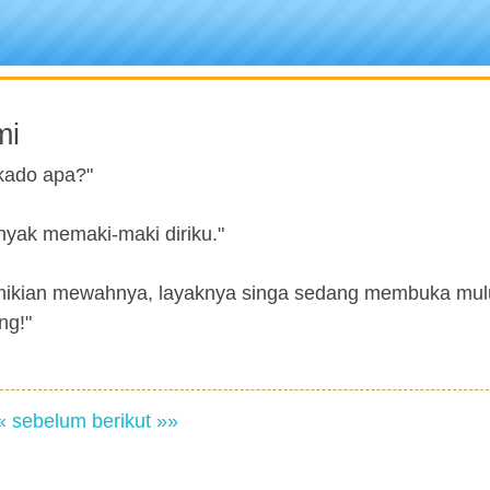
mi
 kado apa?"
nyak memaki-maki diriku."
demikian mewahnya, layaknya singa sedang membuka mul
ng!"
« sebelum
berikut »»