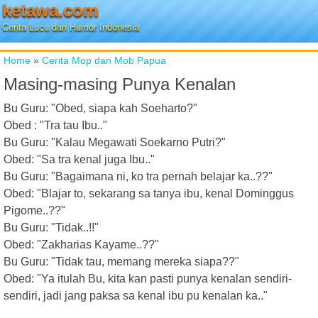
ketawa.com
Cerita Lucu dan Humor Indonesia
Home
»
Cerita Mop dan Mob Papua
Masing-masing Punya Kenalan
Bu Guru: "Obed, siapa kah Soeharto?"
Obed : "Tra tau Ibu.."
Bu Guru: "Kalau Megawati Soekarno Putri?"
Obed: "Sa tra kenal juga Ibu.."
Bu Guru: "Bagaimana ni, ko tra pernah belajar ka..??"
Obed: "Blajar to, sekarang sa tanya ibu, kenal Dominggus
Pigome..??"
Bu Guru: "Tidak..!!"
Obed: "Zakharias Kayame..??"
Bu Guru: "Tidak tau, memang mereka siapa??"
Obed: "Ya itulah Bu, kita kan pasti punya kenalan sendiri-
sendiri, jadi jang paksa sa kenal ibu pu kenalan ka.."