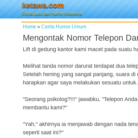
ketawa.com
Cerita Lucu dan Humor Indonesia
Home
»
Cerita Humor Umum
Mengontak Nomor Telepon Daru
Lift di gedung kantor kami macet pada suatu h
Melihat tanda nomor darurat terdapat dua tel
Setelah hening yang sangat panjang, suara di
harapkan agar saya melakukan sesuatu untuk A
"Seorang psikolog?!!!" jawabku, "Telepon Anda 
membantu kami?"
"Yah," akhirnya ia menjawab dengan nada tenan
seperti saat ini?"