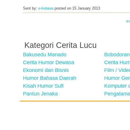
Sent by:
e-ketawa
posted on
15 January 2013
«
Kategori Cerita Lucu
Bakusedu Manado
Bobodoran
Cerita Humor Dewasa
Cerita Hu
Ekonomi dan Bisnis
Film / Vid
Humor Bahasa Daerah
Humor Ger
Kisah Humor Sufi
Komputer d
Pantun Jenaka
Pengalama