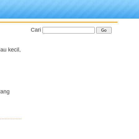
Cari
au kecil,
rang