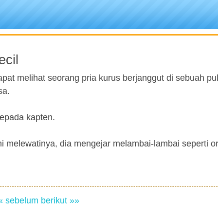
cil
at melihat seorang pria kurus berjanggut di sebuah pul
sa.
kepada kapten.
kami melewatinya, dia mengejar melambai-lambai seperti o
« sebelum
berikut »»