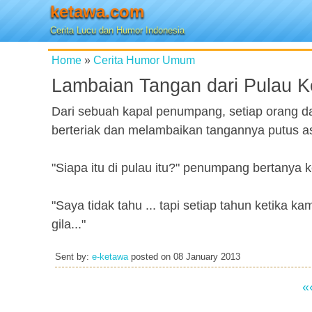
ketawa.com
Cerita Lucu dan Humor Indonesia
Home
»
Cerita Humor Umum
Lambaian Tangan dari Pulau Ke
Dari sebuah kapal penumpang, setiap orang dap
berteriak dan melambaikan tangannya putus a
"Siapa itu di pulau itu?" penumpang bertanya 
"Saya tidak tahu ... tapi setiap tahun ketika 
gila..."
Sent by:
e-ketawa
posted on
08 January 2013
«