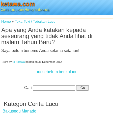
ketawa.com
Cerita Lucu dan Humor Indonesia
Home
»
Teka-Teki / Tebakan Lucu
Apa yang Anda katakan kepada
seseorang yang tidak Anda lihat di
malam Tahun Baru?
Saya belum bertemu Anda selama setahun!
Sent by:
e-ketawa
posted on
31 December 2012
«« sebelum
berikut »»
Cari
Kategori Cerita Lucu
Bakusedu Manado