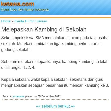
ketawa.com
Cerita Lucu dan Humor Indonesia
Home
»
Cerita Humor Umum
Melepaskan Kambing di Sekolah
Sekelompok siswa SMA memainkan lelucon pada tata usaha
sekolah. Mereka membiarkan tiga kambing berkeliaran di
gedung sekolah.
Sebelum mereka melepaskannya, kambing-kambing itu telah
dicat angka: 1, 2, 4.
Kepala sekolah, wakil kepala sekolah, sekretaris dan guru
menghabiskan sebagian besar hari itu mencari kambing ke 3.
Sent by:
e-ketawa
posted on
05 December 2012
«« sebelum
berikut »»