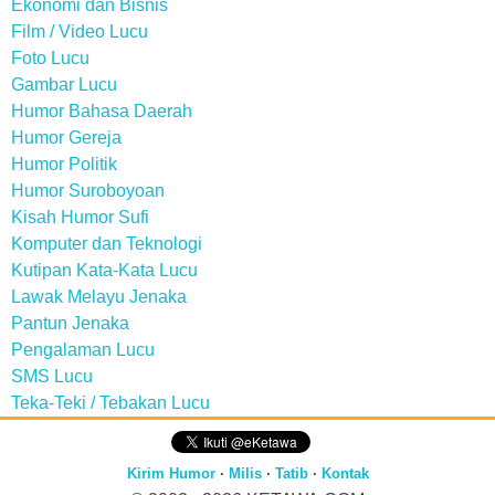
Ekonomi dan Bisnis
Film / Video Lucu
Foto Lucu
Gambar Lucu
Humor Bahasa Daerah
Humor Gereja
Humor Politik
Humor Suroboyoan
Kisah Humor Sufi
Komputer dan Teknologi
Kutipan Kata-Kata Lucu
Lawak Melayu Jenaka
Pantun Jenaka
Pengalaman Lucu
SMS Lucu
Teka-Teki / Tebakan Lucu
Kirim Humor
·
Milis
·
Tatib
·
Kontak