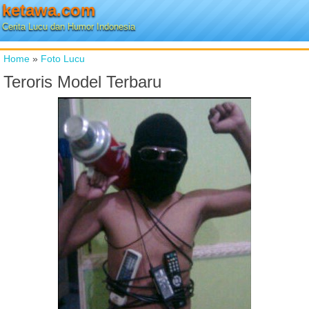
ketawa.com
Cerita Lucu dan Humor Indonesia
Home
»
Foto Lucu
Teroris Model Terbaru