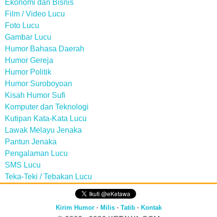
Ekonomi dan Bisnis
Film / Video Lucu
Foto Lucu
Gambar Lucu
Humor Bahasa Daerah
Humor Gereja
Humor Politik
Humor Suroboyoan
Kisah Humor Sufi
Komputer dan Teknologi
Kutipan Kata-Kata Lucu
Lawak Melayu Jenaka
Pantun Jenaka
Pengalaman Lucu
SMS Lucu
Teka-Teki / Tebakan Lucu
Kirim Humor
·
Milis
·
Tatib
·
Kontak