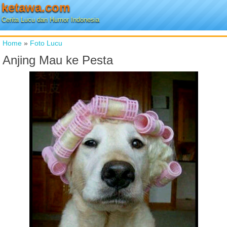
ketawa.com
Cerita Lucu dan Humor Indonesia
Home
»
Foto Lucu
Anjing Mau ke Pesta