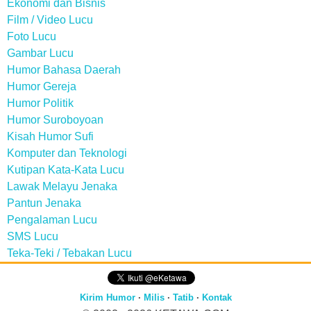
Ekonomi dan Bisnis
Film / Video Lucu
Foto Lucu
Gambar Lucu
Humor Bahasa Daerah
Humor Gereja
Humor Politik
Humor Suroboyoan
Kisah Humor Sufi
Komputer dan Teknologi
Kutipan Kata-Kata Lucu
Lawak Melayu Jenaka
Pantun Jenaka
Pengalaman Lucu
SMS Lucu
Teka-Teki / Tebakan Lucu
Kirim Humor
·
Milis
·
Tatib
·
Kontak