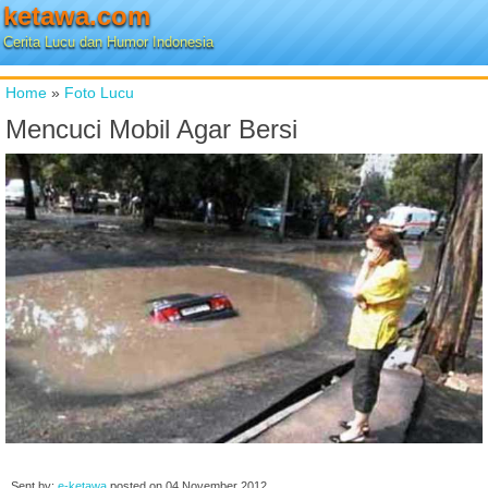
ketawa.com
Cerita Lucu dan Humor Indonesia
Home
»
Foto Lucu
Mencuci Mobil Agar Bersi
Sent by:
e-ketawa
posted on
04 November 2012