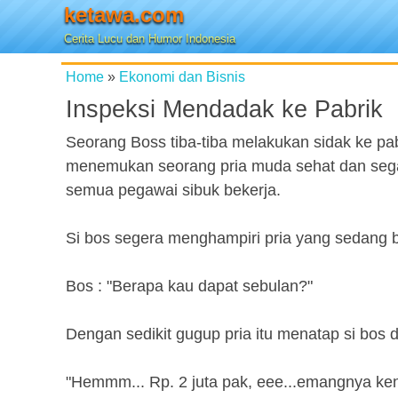
ketawa.com
Cerita Lucu dan Humor Indonesia
Home
»
Ekonomi dan Bisnis
Inspeksi Mendadak ke Pabrik
Seorang Boss tiba-tiba melakukan sidak ke pab
menemukan seorang pria muda sehat dan segar
semua pegawai sibuk bekerja.
Si bos segera menghampiri pria yang sedang ber
Bos : "Berapa kau dapat sebulan?"
Dengan sedikit gugup pria itu menatap si bos
"Hemmm... Rp. 2 juta pak, eee...emangnya ke