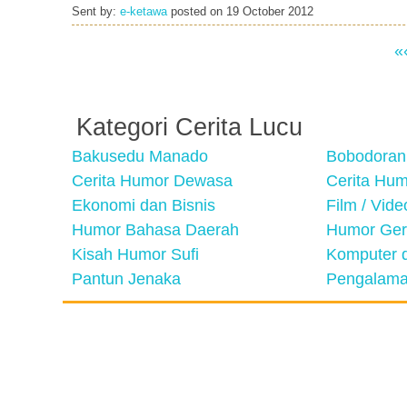
Sent by:
e-ketawa
posted on
19 October 2012
«
Kategori Cerita Lucu
Bakusedu Manado
Bobodoran
Cerita Humor Dewasa
Cerita Hu
Ekonomi dan Bisnis
Film / Vid
Humor Bahasa Daerah
Humor Ger
Kisah Humor Sufi
Komputer d
Pantun Jenaka
Pengalama