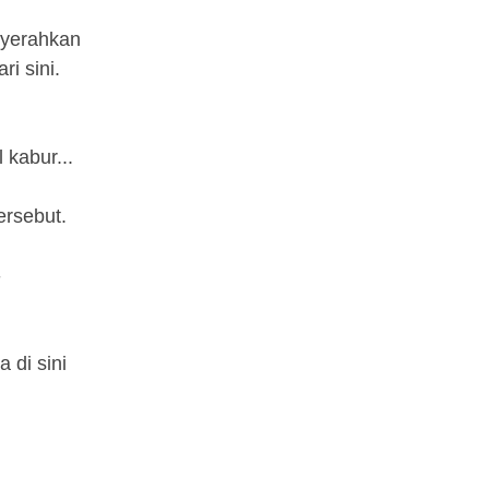
nyerahkan
ri sini.
 kabur...
ersebut.
-
 di sini