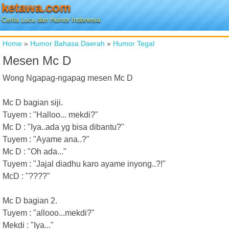
ketawa.com
Cerita Lucu dan Humor Indonesia
Home
»
Humor Bahasa Daerah
»
Humor Tegal
Mesen Mc D
Wong Ngapag-ngapag mesen Mc D
Mc D bagian siji.
Tuyem : "Halloo... mekdi?"
Mc D : "Iya..ada yg bisa dibantu?"
Tuyem : "Ayame ana..?"
Mc D : "Oh ada..."
Tuyem : "Jajal diadhu karo ayame inyong..?!"
McD : "????"
Mc D bagian 2.
Tuyem : "allooo...mekdi?"
Mekdi : "Iya..."