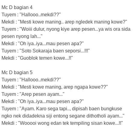
Mc D bagian 4
Tuyem : "Hallooo..mekdi??"
Mekdi : "Mesti kowe maning.. arep ngledek maning kowe?"
Tuyem : "Woiii dulur, nyong kiye arep pesen...ya wis ora sida
pesen nyong lah..."
Mekdi : "Oh iya..iya...mau pesen apa?"
Tuyem : "Soto Sokaraja baen seporsi...!!!"
Mekdi : "Guoblok temen kowe...!!"
Mc D bagian 5
Tuyem : "Hallooo..mekdi??"
Mekdi : "Mesti kowe maning, arep ngapa kowe??"
Tuyem : "Arep pesen ayam..."
Mekdi : "Oh iya..iya...mau pesen apa?"
Tuyem : "Ayam. Karo sega tapi.., dipisah baen bungkuse
ngko nek didadekna siji entong segane dithotholi ayam..."
Mekdi : "Wooooi wong edan tek tempiling sisan kowe...!!"