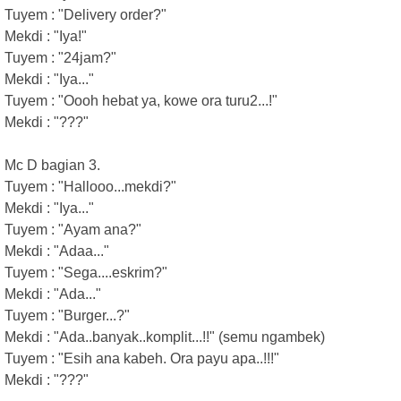
Tuyem : "Delivery order?"
Mekdi : "Iya!"
Tuyem : "24jam?"
Mekdi : "Iya..."
Tuyem : "Oooh hebat ya, kowe ora turu2...!"
Mekdi : "???"
Mc D bagian 3.
Tuyem : "Hallooo...mekdi?"
Mekdi : "Iya..."
Tuyem : "Ayam ana?"
Mekdi : "Adaa..."
Tuyem : "Sega....eskrim?"
Mekdi : "Ada..."
Tuyem : "Burger...?"
Mekdi : "Ada..banyak..komplit...!!" (semu ngambek)
Tuyem : "Esih ana kabeh. Ora payu apa..!!!"
Mekdi : "???"