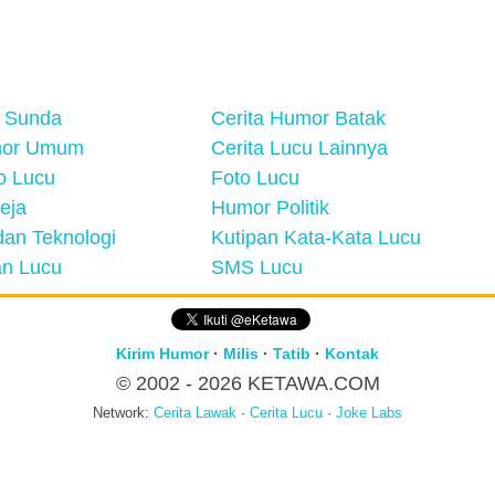
 Sunda
Cerita Humor Batak
mor Umum
Cerita Lucu Lainnya
eo Lucu
Foto Lucu
eja
Humor Politik
an Teknologi
Kutipan Kata-Kata Lucu
n Lucu
SMS Lucu
Kirim Humor
·
Milis
·
Tatib
·
Kontak
© 2002 - 2026
KETAWA.COM
Network:
Cerita Lawak
·
Cerita Lucu
·
Joke Labs