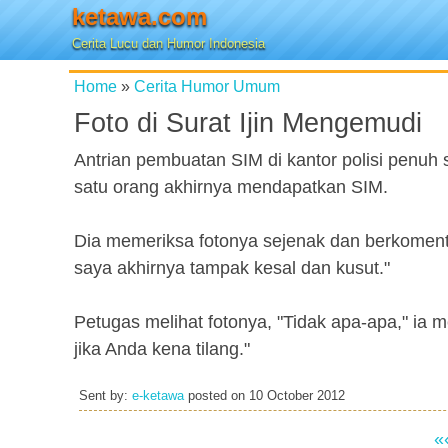
ketawa.com
Cerita Lucu dan Humor Indonesia
Home
»
Cerita Humor Umum
Foto di Surat Ijin Mengemudi
Antrian pembuatan SIM di kantor polisi penuh 
satu orang akhirnya mendapatkan SIM.
Dia memeriksa fotonya sejenak dan berkomenta
saya akhirnya tampak kesal dan kusut."
Petugas melihat fotonya, "Tidak apa-apa," ia m
jika Anda kena tilang."
Sent by:
e-ketawa
posted on
10 October 2012
«