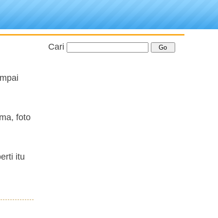
Cari
ampai
ma, foto
rti itu