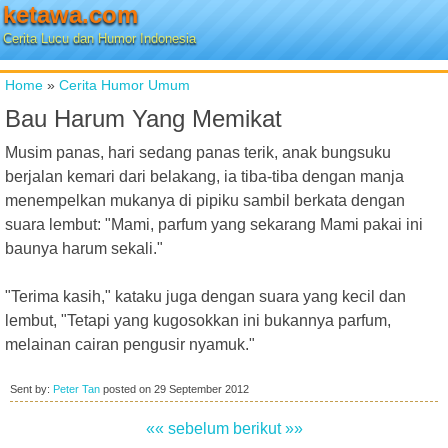
ketawa.com
Cerita Lucu dan Humor Indonesia
Home
»
Cerita Humor Umum
Bau Harum Yang Memikat
Musim panas, hari sedang panas terik, anak bungsuku
berjalan kemari dari belakang, ia tiba-tiba dengan manja
menempelkan mukanya di pipiku sambil berkata dengan
suara lembut: "Mami, parfum yang sekarang Mami pakai ini
baunya harum sekali."
"Terima kasih," kataku juga dengan suara yang kecil dan
lembut, "Tetapi yang kugosokkan ini bukannya parfum,
melainan cairan pengusir nyamuk."
Sent by:
Peter Tan
posted on
29 September 2012
«« sebelum
berikut »»