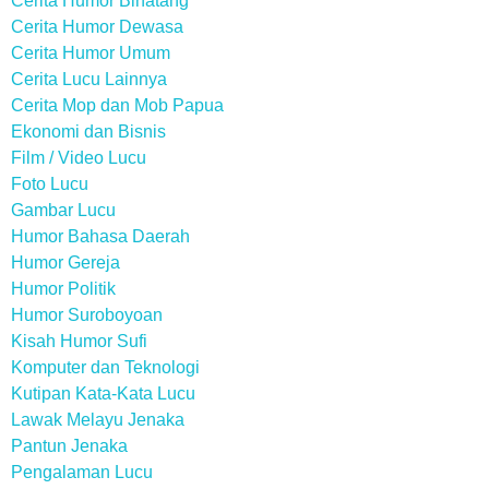
Cerita Humor Binatang
Cerita Humor Dewasa
Cerita Humor Umum
Cerita Lucu Lainnya
Cerita Mop dan Mob Papua
Ekonomi dan Bisnis
Film / Video Lucu
Foto Lucu
Gambar Lucu
Humor Bahasa Daerah
Humor Gereja
Humor Politik
Humor Suroboyoan
Kisah Humor Sufi
Komputer dan Teknologi
Kutipan Kata-Kata Lucu
Lawak Melayu Jenaka
Pantun Jenaka
Pengalaman Lucu