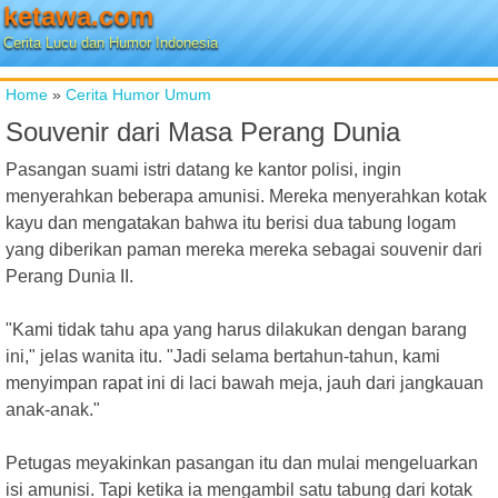
ketawa.com
Cerita Lucu dan Humor Indonesia
Home
»
Cerita Humor Umum
Souvenir dari Masa Perang Dunia
Pasangan suami istri datang ke kantor polisi, ingin
menyerahkan beberapa amunisi. Mereka menyerahkan kotak
kayu dan mengatakan bahwa itu berisi dua tabung logam
yang diberikan paman mereka mereka sebagai souvenir dari
Perang Dunia II.
"Kami tidak tahu apa yang harus dilakukan dengan barang
ini," jelas wanita itu. "Jadi selama bertahun-tahun, kami
menyimpan rapat ini di laci bawah meja, jauh dari jangkauan
anak-anak."
Petugas meyakinkan pasangan itu dan mulai mengeluarkan
isi amunisi. Tapi ketika ia mengambil satu tabung dari kotak