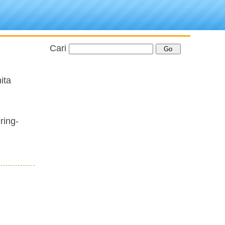
Cari
ita
ring-