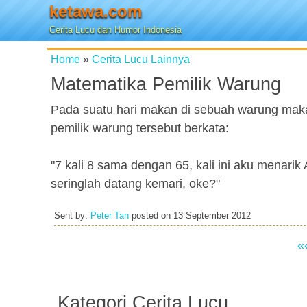
ketawa.com
Cerita Lucu dan Humor Indonesia
Home
»
Cerita Lucu Lainnya
Matematika Pemilik Warung
Pada suatu hari makan di sebuah warung mak
pemilik warung tersebut berkata:
"7 kali 8 sama dengan 65, kali ini aku menarik
seringlah datang kemari, oke?"
Sent by:
Peter Tan
posted on
13 September 2012
«
Kategori Cerita Lucu