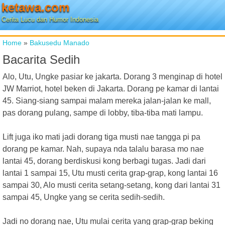
ketawa.com
Cerita Lucu dan Humor Indonesia
Home
»
Bakusedu Manado
Bacarita Sedih
Alo, Utu, Ungke pasiar ke jakarta. Dorang 3 menginap di hotel
JW Marriot, hotel beken di Jakarta. Dorang pe kamar di lantai
45. Siang-siang sampai malam mereka jalan-jalan ke mall,
pas dorang pulang, sampe di lobby, tiba-tiba mati lampu.
Lift juga iko mati jadi dorang tiga musti nae tangga pi pa
dorang pe kamar. Nah, supaya nda talalu barasa mo nae
lantai 45, dorang berdiskusi kong berbagi tugas. Jadi dari
lantai 1 sampai 15, Utu musti cerita grap-grap, kong lantai 16
sampai 30, Alo musti cerita setang-setang, kong dari lantai 31
sampai 45, Ungke yang se cerita sedih-sedih.
Jadi no dorang nae, Utu mulai cerita yang grap-grap beking