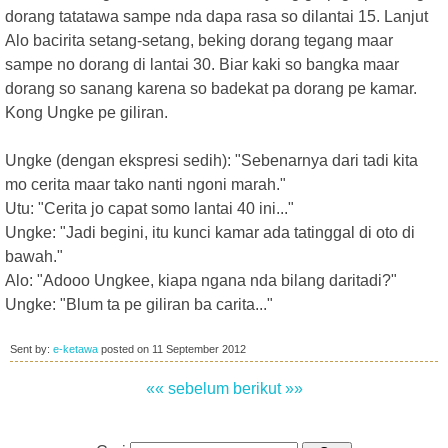
dorang tatatawa sampe nda dapa rasa so dilantai 15. Lanjut
Alo bacirita setang-setang, beking dorang tegang maar
sampe no dorang di lantai 30. Biar kaki so bangka maar
dorang so sanang karena so badekat pa dorang pe kamar.
Kong Ungke pe giliran.
Ungke (dengan ekspresi sedih): "Sebenarnya dari tadi kita
mo cerita maar tako nanti ngoni marah."
Utu: "Cerita jo capat somo lantai 40 ini..."
Ungke: "Jadi begini, itu kunci kamar ada tatinggal di oto di
bawah."
Alo: "Adooo Ungkee, kiapa ngana nda bilang daritadi?"
Ungke: "Blum ta pe giliran ba carita..."
Sent by:
e-ketawa
posted on
11 September 2012
«« sebelum
berikut »»