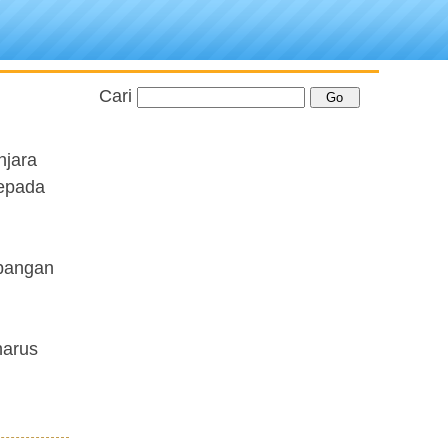
Cari
njara
kepada
apangan
harus