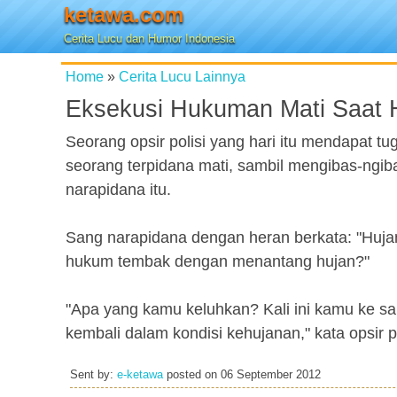
ketawa.com
Cerita Lucu dan Humor Indonesia
Home
»
Cerita Lucu Lainnya
Eksekusi Hukuman Mati Saat 
Seorang opsir polisi yang hari itu mendapat 
seorang terpidana mati, sambil mengibas-ngi
narapidana itu.
Sang narapidana dengan heran berkata: "Huja
hukum tembak dengan menantang hujan?"
"Apa yang kamu keluhkan? Kali ini kamu ke s
kembali dalam kondisi kehujanan," kata opsir pol
Sent by:
e-ketawa
posted on
06 September 2012