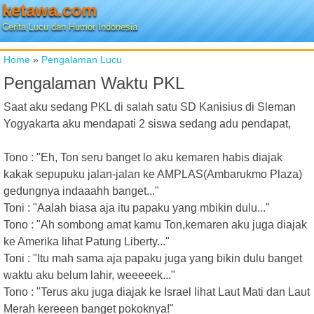
ketawa.com
Cerita Lucu dan Humor Indonesia
Home
»
Pengalaman Lucu
Pengalaman Waktu PKL
Saat aku sedang PKL di salah satu SD Kanisius di Sleman
Yogyakarta aku mendapati 2 siswa sedang adu pendapat,
Tono : "Eh, Ton seru banget lo aku kemaren habis diajak
kakak sepupuku jalan-jalan ke AMPLAS(Ambarukmo Plaza)
gedungnya indaaahh banget..."
Toni : "Aalah biasa aja itu papaku yang mbikin dulu..."
Tono : "Ah sombong amat kamu Ton,kemaren aku juga diajak
ke Amerika lihat Patung Liberty..."
Toni : "Itu mah sama aja papaku juga yang bikin dulu banget
waktu aku belum lahir, weeeeek..."
Tono : "Terus aku juga diajak ke Israel lihat Laut Mati dan Laut
Merah kereeen banget pokoknya!"