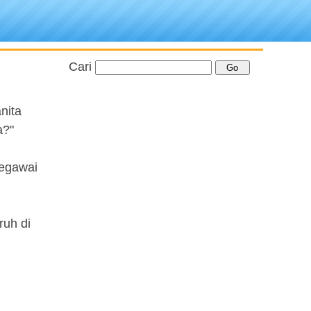
Cari
nita
a?"
pegawai
ruh di