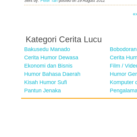
Sent by:
Peter Tan
posted on
29 August 2012
«
Kategori Cerita Lucu
Bakusedu Manado
Bobodoran
Cerita Humor Dewasa
Cerita Hu
Ekonomi dan Bisnis
Film / Vid
Humor Bahasa Daerah
Humor Ger
Kisah Humor Sufi
Komputer d
Pantun Jenaka
Pengalama