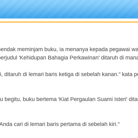
n hendak meminjam buku, ia menanya kepada pegawai wa
erjudul 'Kehidupan Bahagia Perkawinan' ditaruh di man
, ditaruh di lemari baris ketiga di sebelah kanan." kata 
au begitu, buku bertema 'Kiat Pergaulan Suami Isteri' dita
nda cari di lemari baris pertama di sebelah kiri."