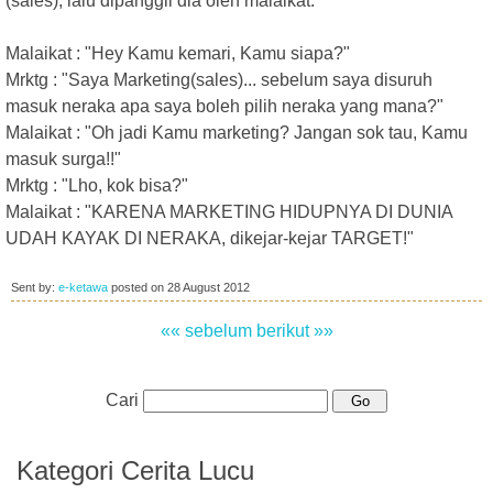
(sales), lalu dipanggil dia oleh malaikat:
Malaikat : "Hey Kamu kemari, Kamu siapa?"
Mrktg : "Saya Marketing(sales)... sebelum saya disuruh
masuk neraka apa saya boleh pilih neraka yang mana?"
Malaikat : "Oh jadi Kamu marketing? Jangan sok tau, Kamu
masuk surga!!"
Mrktg : "Lho, kok bisa?"
Malaikat : "KARENA MARKETING HIDUPNYA DI DUNIA
UDAH KAYAK DI NERAKA, dikejar-kejar TARGET!"
Sent by:
e-ketawa
posted on
28 August 2012
«« sebelum
berikut »»
Cari
Kategori Cerita Lucu