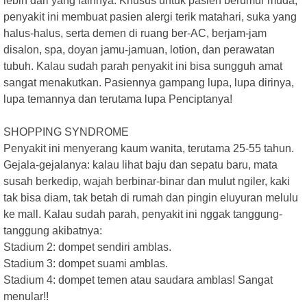
lebih dari yang lainnya. Khusus untuk pasien berumur muda,
penyakit ini membuat pasien alergi terik matahari, suka yang
halus-halus, serta demen di ruang ber-AC, berjam-jam
disalon, spa, doyan jamu-jamuan, lotion, dan perawatan
tubuh. Kalau sudah parah penyakit ini bisa sungguh amat
sangat menakutkan. Pasiennya gampang lupa, lupa dirinya,
lupa temannya dan terutama lupa Penciptanya!
SHOPPING SYNDROME
Penyakit ini menyerang kaum wanita, terutama 25-55 tahun.
Gejala-gejalanya: kalau lihat baju dan sepatu baru, mata
susah berkedip, wajah berbinar-binar dan mulut ngiler, kaki
tak bisa diam, tak betah di rumah dan pingin eluyuran melulu
ke mall. Kalau sudah parah, penyakit ini nggak tanggung-
tanggung akibatnya:
Stadium 2: dompet sendiri amblas.
Stadium 3: dompet suami amblas.
Stadium 4: dompet temen atau saudara amblas! Sangat
menular!!