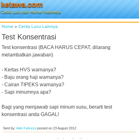
ketawa.com
Cerita Lucu dan Humor Indonesia
Home
»
Cerita Lucu Lainnya
Test Konsentrasi
Test konsentrasi (BACA HARUS CEPAT, dilarang
melambatkan jawaban)
- Kertas HVS warnanya?
- Baju orang haji warnanya?
- Cairan TIPEKS warnanya?
- Sapi minumnya apa?
Bagi yang menjawab sapi minum susu, berarti test
konsentrasi anda GAGAL!
Sent by:
Aldo Fahreza
posted on
23 August 2012