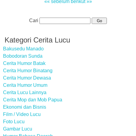
«« sebelum
berikut »»
Cari
Kategori Cerita Lucu
Bakusedu Manado
Bobodoran Sunda
Cerita Humor Batak
Cerita Humor Binatang
Cerita Humor Dewasa
Cerita Humor Umum
Cerita Lucu Lainnya
Cerita Mop dan Mob Papua
Ekonomi dan Bisnis
Film / Video Lucu
Foto Lucu
Gambar Lucu