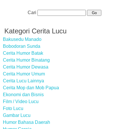
Cari
Kategori Cerita Lucu
Bakusedu Manado
Bobodoran Sunda
Cerita Humor Batak
Cerita Humor Binatang
Cerita Humor Dewasa
Cerita Humor Umum
Cerita Lucu Lainnya
Cerita Mop dan Mob Papua
Ekonomi dan Bisnis
Film / Video Lucu
Foto Lucu
Gambar Lucu
Humor Bahasa Daerah