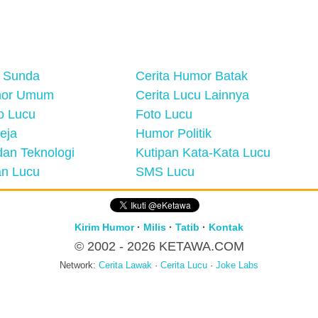
 Sunda
Cerita Humor Batak
mor Umum
Cerita Lucu Lainnya
eo Lucu
Foto Lucu
eja
Humor Politik
an Teknologi
Kutipan Kata-Kata Lucu
n Lucu
SMS Lucu
Kirim Humor
·
Milis
·
Tatib
·
Kontak
© 2002 - 2026
KETAWA.COM
Network:
Cerita Lawak
·
Cerita Lucu
·
Joke Labs