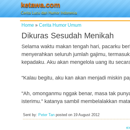
ketawa.com
Cerita Lucu dan Humor Indonesia
Home
»
Cerita Humor Umum
Dikuras Sesudah Menikah
Selama waktu makan tengah hari, pacarku ber
menyerahkan seluruh jumlah gajimu, termasuk 
kepadaku. Aku akan mengelola uang itu secara
"Kalau begitu, aku kan akan menjadi miskin pa
"Ah, omonganmu nggak benar, masa tak punya 
isterimu." katanya sambil membelalakkan mata
Sent by:
Peter Tan
posted on
19 August 2012
«