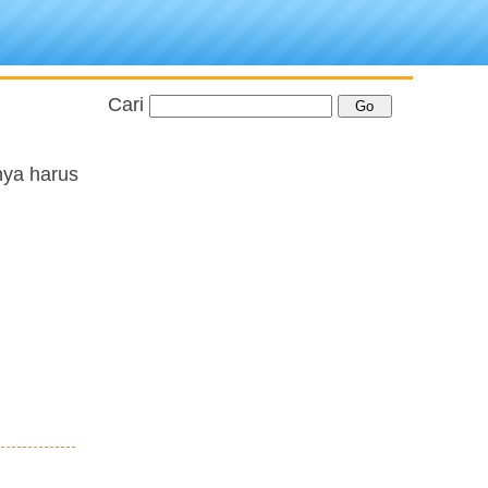
Cari
nya harus
n