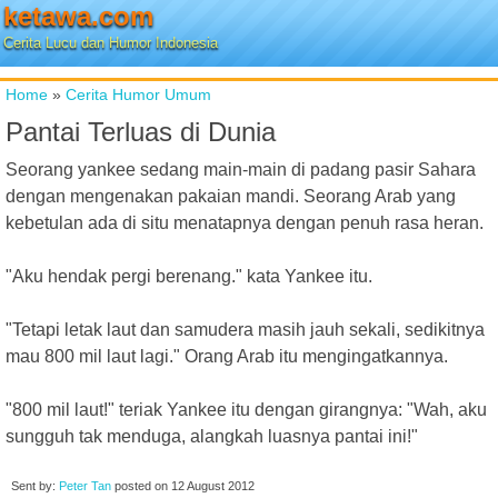
ketawa.com
Cerita Lucu dan Humor Indonesia
Home
»
Cerita Humor Umum
Pantai Terluas di Dunia
Seorang yankee sedang main-main di padang pasir Sahara
dengan mengenakan pakaian mandi. Seorang Arab yang
kebetulan ada di situ menatapnya dengan penuh rasa heran.
"Aku hendak pergi berenang." kata Yankee itu.
"Tetapi letak laut dan samudera masih jauh sekali, sedikitnya
mau 800 mil laut lagi." Orang Arab itu mengingatkannya.
"800 mil laut!" teriak Yankee itu dengan girangnya: "Wah, aku
sungguh tak menduga, alangkah luasnya pantai ini!"
Sent by:
Peter Tan
posted on
12 August 2012