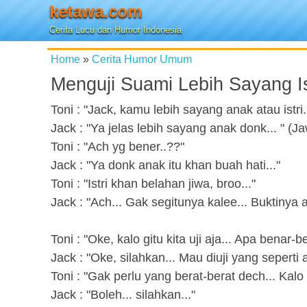
ketawa.com
Cerita Lucu dan Humor Indonesia
Home
»
Cerita Humor Umum
Menguji Suami Lebih Sayang Is
Toni : "Jack, kamu lebih sayang anak atau istri.
Jack : "Ya jelas lebih sayang anak donk... " 
Toni : "Ach yg bener..??"
Jack : "Ya donk anak itu khan buah hati..."
Toni : "Istri khan belahan jiwa, broo..."
Jack : "Ach... Gak segitunya kalee... Buktinya 
Toni : "Oke, kalo gitu kita uji aja... Apa benar
Jack : "Oke, silahkan... Mau diuji yang seperti 
Toni : "Gak perlu yang berat-berat dech... Kal
Jack : "Boleh... silahkan..."