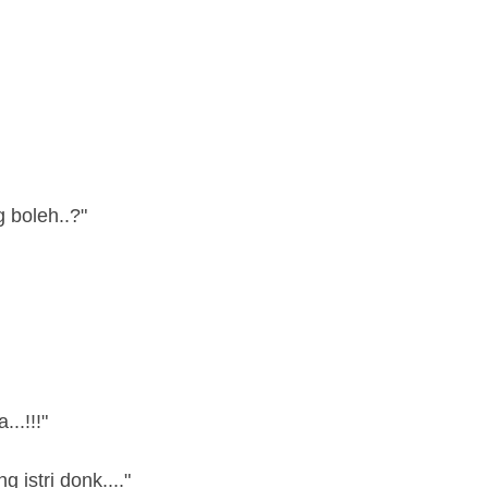
g boleh..?"
..!!!"
g istri donk...."