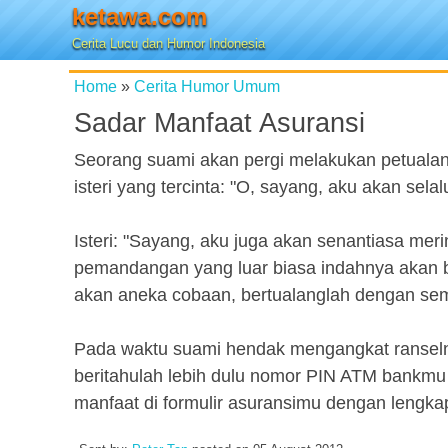
ketawa.com
Cerita Lucu dan Humor Indonesia
Home
»
Cerita Humor Umum
Sadar Manfaat Asuransi
Seorang suami akan pergi melakukan petualan
isteri yang tercinta: "O, sayang, aku akan sel
Isteri: "Sayang, aku juga akan senantiasa me
pemandangan yang luar biasa indahnya akan b
akan aneka cobaan, bertualanglah dengan se
Pada waktu suami hendak mengangkat ranselnya
beritahulah lebih dulu nomor PIN ATM bankmu 
manfaat di formulir asuransimu dengan lengka