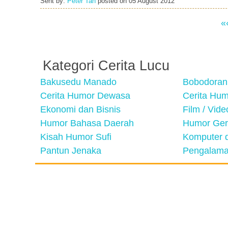
Sent by:
Peter Tan
posted on
05 August 2012
«
Kategori Cerita Lucu
Bakusedu Manado
Bobodoran
Cerita Humor Dewasa
Cerita Hu
Ekonomi dan Bisnis
Film / Vid
Humor Bahasa Daerah
Humor Ger
Kisah Humor Sufi
Komputer d
Pantun Jenaka
Pengalama