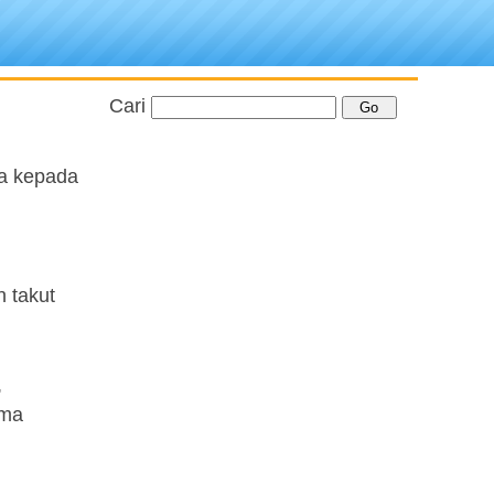
Cari
ta kepada
 takut
,
ima