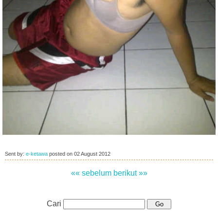
Sent by:
e-ketawa
posted on
02 August 2012
«« sebelum
berikut »»
Cari